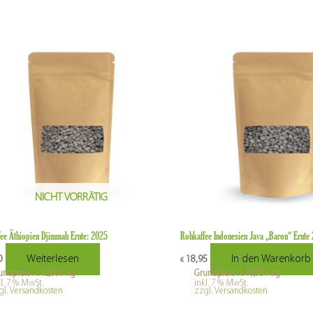
NICHT VORRÄTIG
ee Äthiopien Djimmah Ernte: 2025
Rohkaffee Indonesien Java „Baron“ Ernt
Weiterlesen
In den Warenkorb
0
18,95
€
undpreis :
12,00
/
kg
Grundpreis :
18,95
/
kg
€
€
kl. 7 % MwSt.
inkl. 7 % MwSt.
gl.
Versandkosten
zzgl.
Versandkosten