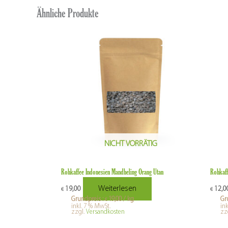
Ähnliche Produkte
NICHT VORRÄTIG
Rohkaffee Indonesien Mandheling Orang Utan
Rohkaff
Weiterlesen
19,00
12,0
€
€
Grundpreis :
19,00
/
kg
Gr
€
inkl. 7 % MwSt.
in
zzgl.
Versandkosten
zz