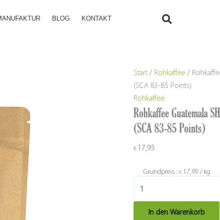
Rohkaffee
MANUFAKTUR
BLOG
KONTAKT
Guatemala
SHB
EP
Finca
El
Start
/
Rohkaffee
/ Rohkaffe
Cascajal
(SCA 83-85 Points)
17/18,
Rohkaffee
Ernte
Rohkaffee Guatemala SH
2025-
(SCA 83-85 Points)
26
(SCA
17,95
€
83-
85
Grundpreis :
17,95
/
kg
€
Points)
Menge
In den Warenkorb