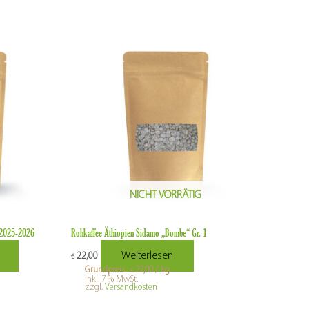
NICHT VORRÄTIG
e 2025-2026
Rohkaffee Äthiopien Sidamo „Bombe“ Gr. 1
Weiterlesen
22,00
€
Grundpreis :
22,00
/
kg
€
inkl. 7 % MwSt.
zzgl.
Versandkosten