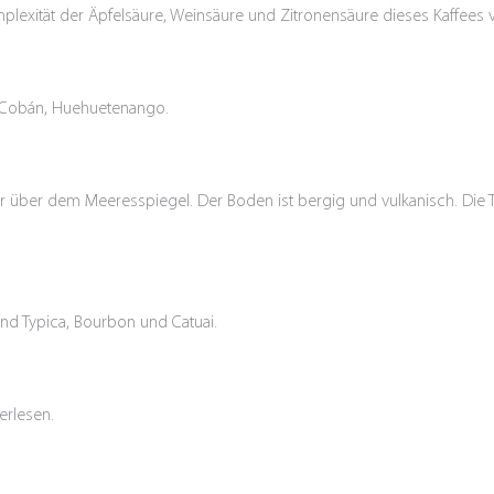
lexität der Äpfelsäure, Weinsäure und Zitronensäure dieses Kaffees v
 Cobán, Huehuetenango.
über dem Meeresspiegel. Der Boden ist bergig und vulkanisch. Die Tem
sind Typica, Bourbon und Catuai.
erlesen.