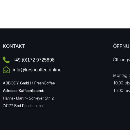
KONTAKT
ÖFFNU
+49 (0)172 9725898
Öffnungs
info@freshcoffee.online
Montag bi
ABBODY GmbH / FreshCoffee
10:00 bi
Adresse Kaffeerösterei:
15:00 bi
Hanns- Martin- Schleyer Str. 2
74177 Bad Friedrichshall