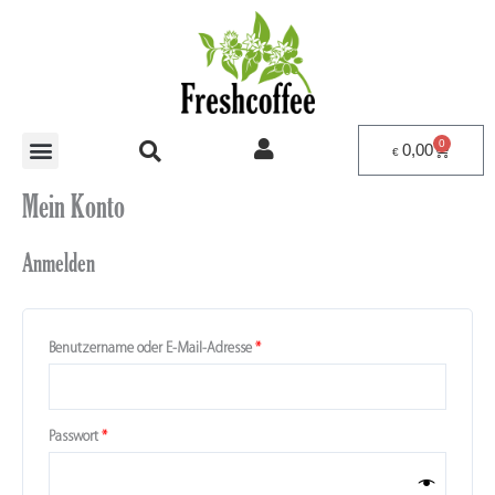
Zum
Erforderlich
Erforderlich
Erforderlich
Erforderlich
Inhalt
springen
0
Warenko
0,00
€
Mein Konto
Anmelden
Benutzername oder E-Mail-Adresse
*
Passwort
*