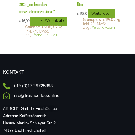
2025 „aus besonders
Utan
umweltschonendem Anbau“
Weiterlesen
19,00
€
Grundpreis :
19,00
/
kg
In den Warenkorb
€
16,00
€
inkl. 7 % MwSt.
Grundpreis :
16,00
/
kg
zzgl.
Versandkosten
€
inkl. 7 % MwSt.
zzgl.
Versandkosten
KONTAKT
+49 (0)172 9725898
info@freshcoffee.online
ABBODY GmbH / FreshCoffee
Adresse Kaffeerösterei:
Hanns- Martin- Schleyer Str. 2
74177 Bad Friedrichshall