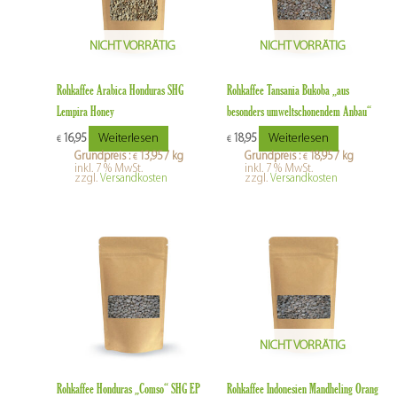
NICHT VORRÄTIG
NICHT VORRÄTIG
Rohkaffee Arabica Honduras SHG
Rohkaffee Tansania Bukoba „aus
Lempira Honey
besonders umweltschonendem Anbau“
Weiterlesen
Weiterlesen
16,95
18,95
€
€
Grundpreis :
13,95
/
kg
Grundpreis :
18,95
/
kg
€
€
inkl. 7 % MwSt.
inkl. 7 % MwSt.
zzgl.
Versandkosten
zzgl.
Versandkosten
NICHT VORRÄTIG
Rohkaffee Honduras „Comso“ SHG EP
Rohkaffee Indonesien Mandheling Orang