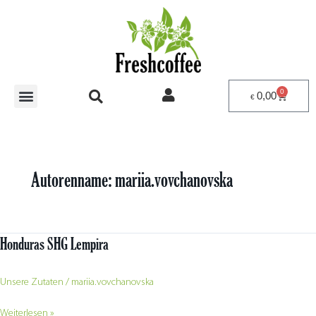
Zum
Inhalt
springen
0
Warenko
0,00
€
UNSERE ZUTATEN
Autorenname: mariia.vovchanovska
Honduras SHG Lempira
Honduras
SHG
Lempira
Unsere Zutaten
/
mariia.vovchanovska
Weiterlesen »