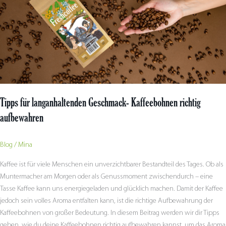
aufbewahren
Tipps für langanhaltenden Geschmack- Kaffeebohnen richtig
aufbewahren
Blog
/
Mina
Kaffee ist für viele Menschen ein unverzichtbarer Bestandteil des Tages. Ob als
Muntermacher am Morgen oder als Genussmoment zwischendurch – eine
Tasse Kaffee kann uns energiegeladen und glücklich machen. Damit der Kaffee
jedoch sein volles Aroma entfalten kann, ist die richtige Aufbewahrung der
Kaffeebohnen von großer Bedeutung. In diesem Beitrag werden wir dir Tipps
geben, wie du deine Kaffeebohnen richtig aufbewahren kannst, um das Aroma