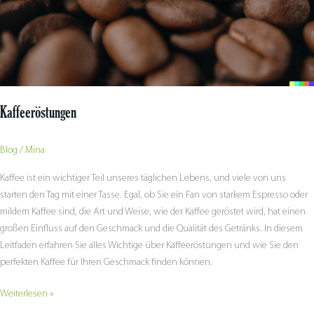
Kaffeeröstungen
Blog
/
Mina
Kaffee ist ein wichtiger Teil unseres täglichen Lebens, und viele von uns
starten den Tag mit einer Tasse. Egal, ob Sie ein Fan von starkem Espresso oder
mildem Kaffee sind, die Art und Weise, wie der Kaffee geröstet wird, hat einen
großen Einfluss auf den Geschmack und die Qualität des Getränks. In diesem
Leitfaden erfahren Sie alles Wichtige über Kaffeeröstungen und wie Sie den
perfekten Kaffee für Ihren Geschmack finden können.
Weiterlesen »